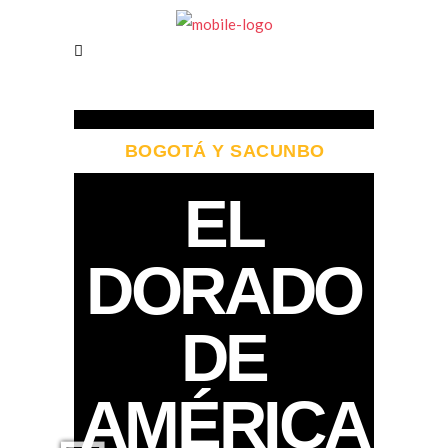
BOGOTÁ Y SACUNBO
EL
DORADO
DE
AMÉRICA