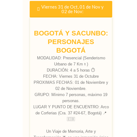
Viernes 31 de Oct, 01 de Nov y
02 de Nov:
BOGOTÁ Y SACUNBO:
PERSONAJES
BOGOTÁ
MODALIDAD: Presencial (Senderismo
Urbano de 7 Km🚶)
DURACIÓN: 4 a 5 horas ⏱️
FECHA: Viernes 31 de Octubre
PROXIMAS FECHAS: 01 de Noviembre y
02 de Noviembre.
GRUPO: Mínimo 7 personas, máximo 19
personas.
LUGAR Y PUNTO DE ENCUENTRO: Arco
de Corferias (Cra. 37 #24-67, Bogotá) 📍
🇨🇴
Un Viaje de Memoria, Arte y