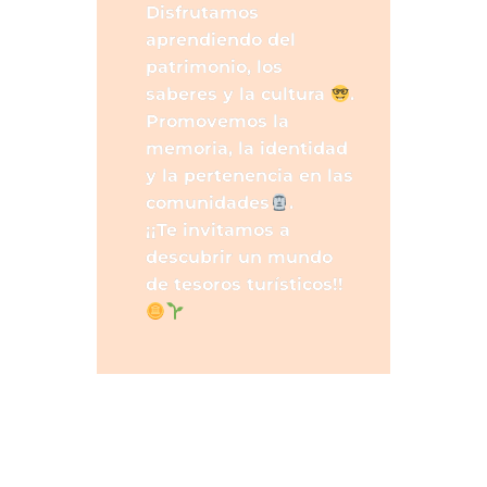
Disfrutamos
aprendiendo del
patrimonio, los
saberes y la cultura
.
Promovemos la
memoria, la identidad
y la pertenencia en las
comunidades
.
¡¡Te invitamos a
descubrir un mundo
de tesoros turísticos!!