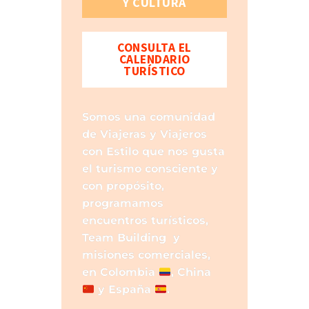
Y CULTURA
CONSULTA EL
CALENDARIO
TURÍSTICO
Somos una comunidad
de Viajeras y Viajeros
con Estilo que nos gusta
el turismo consciente y
con propósito,
programamos
encuentros turísticos,
Team Building y
misiones comerciales,
en
Colombia
, China
y España
.