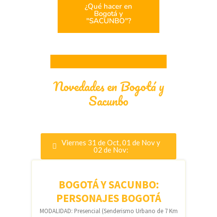
¿Qué hacer en
Bogotá y
"SACUNBO"?
Novedades en Bogotá y
Sacunbo​
Viernes 31 de Oct, 01 de Nov y
02 de Nov:
BOGOTÁ Y SACUNBO:
PERSONAJES BOGOTÁ
MODALIDAD: Presencial (Senderismo Urbano de 7 Km