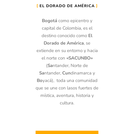
EL DORADO DE AMÉRICA
Bogotá
como epicentro y
capital de Colombia, es el
destino conocido como
El
Dorado de América
, se
extiende en su entorno y hacia
el norte con
«SACUNBO»
(
Sa
ntander, Norte de
Sa
ntander,
Cun
dinamarca y
Bo
yacá), toda una comunidad
que se une con lasos fuertes de
mística, aventura, historia y
cultura.