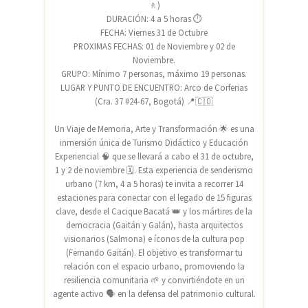
🚶)
DURACIÓN: 4 a 5 horas ⏱️
FECHA: Viernes 31 de Octubre
PROXIMAS FECHAS: 01 de Noviembre y 02 de
Noviembre.
GRUPO: Mínimo 7 personas, máximo 19 personas.
LUGAR Y PUNTO DE ENCUENTRO: Arco de Corferias
(Cra. 37 #24-67, Bogotá) 📍🇨🇴
Un Viaje de Memoria, Arte y Transformación 🌟 es una
inmersión única de Turismo Didáctico y Educación
Experiencial 🧠 que se llevará a cabo el 31 de octubre,
1 y 2 de noviembre 🗓️. Esta experiencia de senderismo
urbano (7 km, 4 a 5 horas) te invita a recorrer 14
estaciones para conectar con el legado de 15 figuras
clave, desde el Cacique Bacatá 👑 y los mártires de la
democracia (Gaitán y Galán), hasta arquitectos
visionarios (Salmona) e íconos de la cultura pop
(Fernando Gaitán). El objetivo es transformar tu
relación con el espacio urbano, promoviendo la
resiliencia comunitaria 🌱 y convirtiéndote en un
agente activo 🗣️ en la defensa del patrimonio cultural.