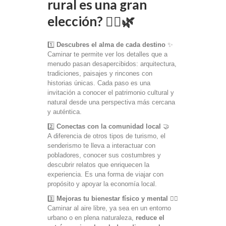
rural es una gran
elección?
🚶‍♂️🌿
1️⃣
Descubres el alma de cada destino
✨
Caminar te permite ver los detalles que a
menudo pasan desapercibidos: arquitectura,
tradiciones, paisajes y rincones con
historias únicas. Cada paso es una
invitación a conocer el patrimonio cultural y
natural desde una perspectiva más cercana
y auténtica.
2️⃣
Conectas con la comunidad local
🤝
A diferencia de otros tipos de turismo, el
senderismo te lleva a interactuar con
pobladores, conocer sus costumbres y
descubrir relatos que enriquecen la
experiencia. Es una forma de viajar con
propósito y apoyar la economía local.
3️⃣
Mejoras tu bienestar físico y mental
💆‍♂️
Caminar al aire libre, ya sea en un entorno
urbano o en plena naturaleza,
reduce el