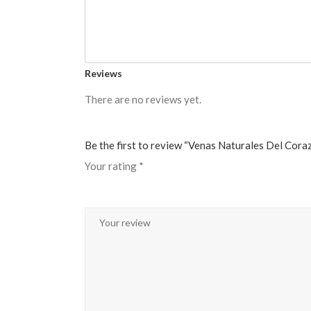
Reviews
There are no reviews yet.
Be the first to review “Venas Naturales Del Cor
Your rating
*
1
2 de
3 de 5
4 de 5
5 de 5
de
5
estrellas
estrellas
estrellas
5
estrellas
estrellas