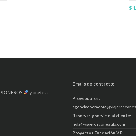
$
1
Emails de contacto:
ra PIONEROS
y únete a
Proveedores:
agenciaoperadora@viajeroscones
Reservas y servicio al cliente:
hola@viajerosconestilo.com
Proyectos Fundación V.E: